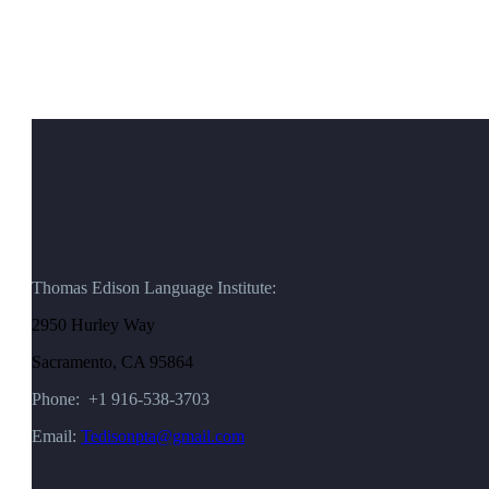
Thomas Edison Language Institute:
2950 Hurley Way
Sacramento, CA 95864
Phone: +1 916-538-3703
Email:
Tedisonpta@gmail.com