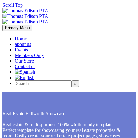
Scroll Top
Primary Menu
Home
about us
Events
Members Only
Our Store
Contact us
Real Estate
Fullwidth Showcase
Real estate & multi-purpose 100% width trendy template.
Perfect template for showcasing your real estate properties &
more. Easily create your real estate project pages, showcases