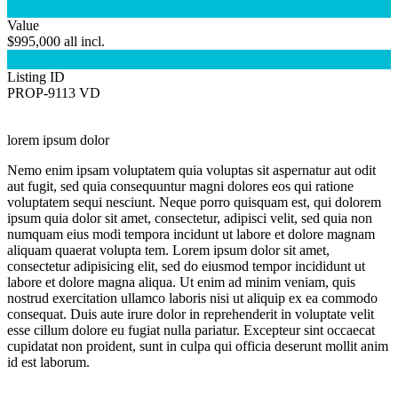

Value
$995,000 all incl.

Listing ID
PROP-9113 VD
lorem ipsum dolor
Nemo enim ipsam voluptatem quia voluptas sit aspernatur aut odit
aut fugit, sed quia consequuntur magni dolores eos qui ratione
voluptatem sequi nesciunt. Neque porro quisquam est, qui dolorem
ipsum quia dolor sit amet, consectetur, adipisci velit, sed quia non
numquam eius modi tempora incidunt ut labore et dolore magnam
aliquam quaerat volupta tem. Lorem ipsum dolor sit amet,
consectetur adipisicing elit, sed do eiusmod tempor incididunt ut
labore et dolore magna aliqua. Ut enim ad minim veniam, quis
nostrud exercitation ullamco laboris nisi ut aliquip ex ea commodo
consequat. Duis aute irure dolor in reprehenderit in voluptate velit
esse cillum dolore eu fugiat nulla pariatur. Excepteur sint occaecat
cupidatat non proident, sunt in culpa qui officia deserunt mollit anim
id est laborum.