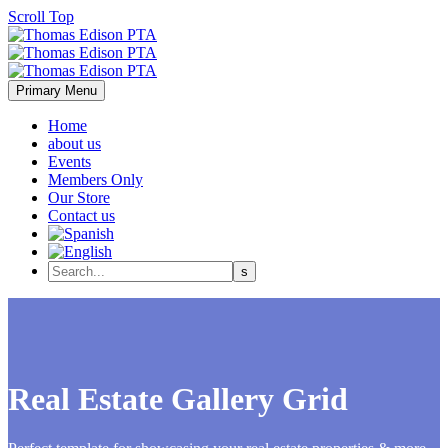
Scroll Top
Primary Menu
Home
about us
Events
Members Only
Our Store
Contact us
Real Estate
Gallery Grid