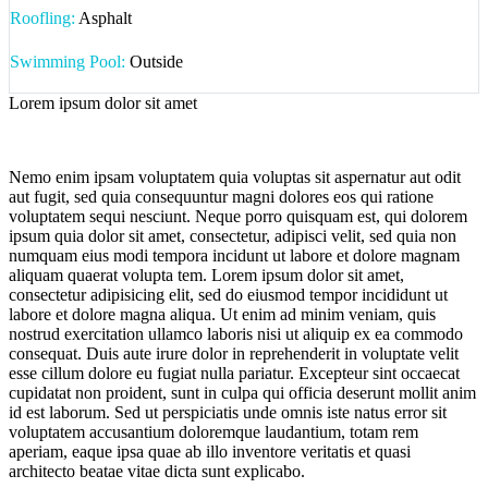
Roofling:
Asphalt
Swimming Pool:
Outside
Lorem ipsum dolor sit amet
Nemo enim ipsam voluptatem quia voluptas sit aspernatur aut odit
aut fugit, sed quia consequuntur magni dolores eos qui ratione
voluptatem sequi nesciunt. Neque porro quisquam est, qui dolorem
ipsum quia dolor sit amet, consectetur, adipisci velit, sed quia non
numquam eius modi tempora incidunt ut labore et dolore magnam
aliquam quaerat volupta tem. Lorem ipsum dolor sit amet,
consectetur adipisicing elit, sed do eiusmod tempor incididunt ut
labore et dolore magna aliqua. Ut enim ad minim veniam, quis
nostrud exercitation ullamco laboris nisi ut aliquip ex ea commodo
consequat. Duis aute irure dolor in reprehenderit in voluptate velit
esse cillum dolore eu fugiat nulla pariatur. Excepteur sint occaecat
cupidatat non proident, sunt in culpa qui officia deserunt mollit anim
id est laborum. Sed ut perspiciatis unde omnis iste natus error sit
voluptatem accusantium doloremque laudantium, totam rem
aperiam, eaque ipsa quae ab illo inventore veritatis et quasi
architecto beatae vitae dicta sunt explicabo.