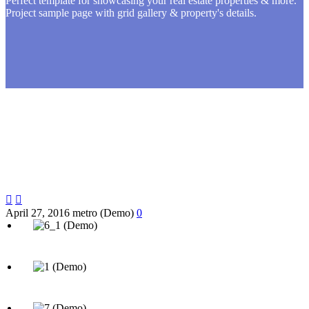
Perfect template for showcasing your real estate properties & more.
Project sample page with grid gallery & property's details.


April 27, 2016
metro (Demo)
0