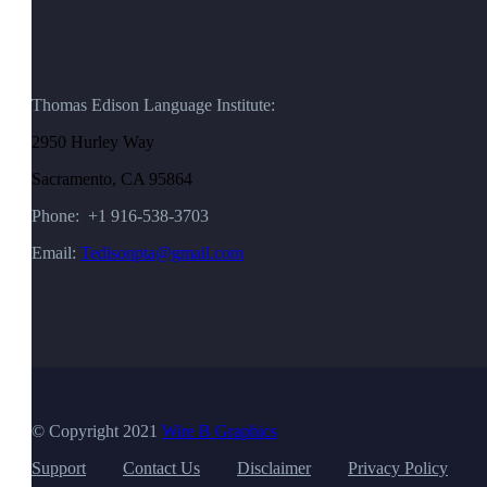
Thomas Edison Language Institute:
2950 Hurley Way
Sacramento, CA 95864
Phone: +1 916-538-3703
Email:
Tedisonpta@gmail.com
© Copyright 2021
Wire B Graphics
Support
Contact Us
Disclaimer
Privacy Policy