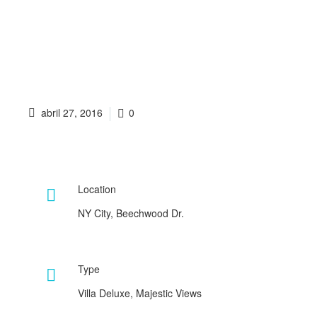
abril 27, 2016
0
Location

NY City, Beechwood Dr.
Type

Villa Deluxe, Majestic Views