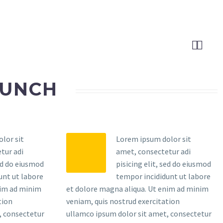


AUNCH
lor sit
Lorem ipsum dolor sit
tur adi
amet, consectetur adi
sed do eiusmod
pisicing elit, sed do eiusmod
unt ut labore
tempor incididunt ut labore
nim ad minim
et dolore magna aliqua. Ut enim ad minim
tion
veniam, quis nostrud exercitation
, consectetur
ullamco ipsum dolor sit amet, consectetur