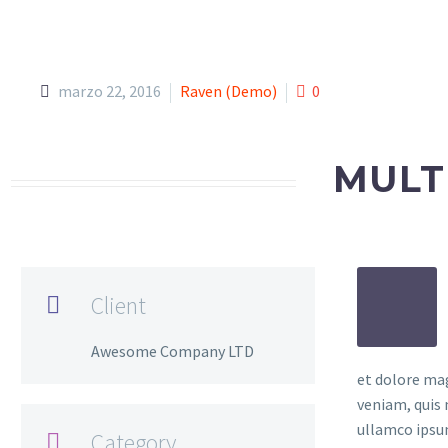
marzo 22, 2016
Raven (Demo)
0
MULT
Client

Awesome Company LTD
et dolore ma
veniam, quis 
ullamco ipsu
Category
