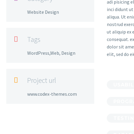
adi pisicing 
inci didunt u
Website Design
aliqua. Ut en
nostrud exerc
ut aliquip e
Tags

consequat. e
dolor sit ame
WordPress,Web, Design
elit, sed do 
Project url

USABIL
www.codex-themes.com
PROGR
TESTI