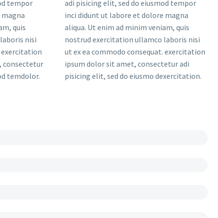
mod tempor
adi pisicing elit, sed do eiusmod tempor
re magna
inci didunt ut labore et dolore magna
am, quis
aliqua. Ut enim ad minim veniam, quis
laboris nisi
nostrud exercitation ullamco laboris nisi
exercitation
ut ex ea commodo consequat. exercitation
, consectetur
ipsum dolor sit amet, consectetur adi
mod temdolor.
pisicing elit, sed do eiusmo dexercitation.