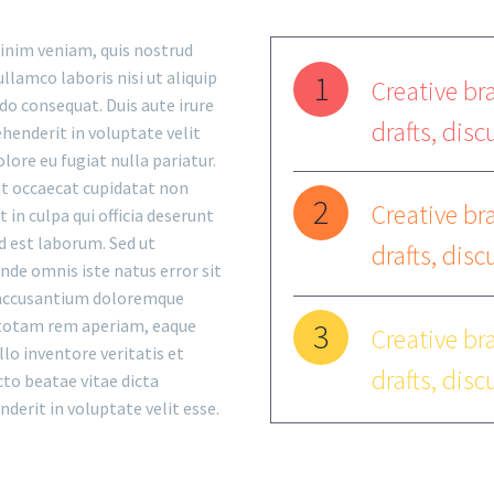
inim veniam, quis nostrud
ullamco laboris nisi ut aliquip
1
Creative bra
o consequat. Duis aute irure
drafts, disc
ehenderit in voluptate velit
olore eu fugiat nulla pariatur.
nt occaecat cupidatat non
2
Creative bra
 in culpa qui officia deserunt
d est laborum. Sed ut
drafts, disc
unde omnis iste natus error sit
accusantium doloremque
totam rem aperiam, eaque
3
Creative bra
llo inventore veritatis et
drafts, disc
cto beatae vitae dicta
nderit in voluptate velit esse.