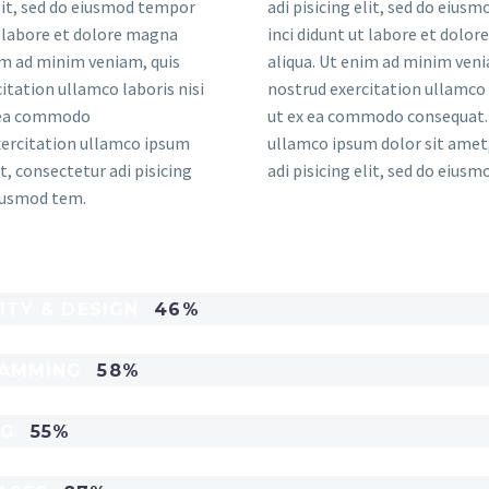
elit, sed do eiusmod tempor
adi pisicing elit, sed do eius
t labore et dolore magna
inci didunt ut labore et dolo
im ad minim veniam, quis
aliqua. Ut enim ad minim veni
itation ullamco laboris nisi
nostrud exercitation ullamco 
x ea commodo
ut ex ea commodo consequat. 
xercitation ullamco ipsum
ullamco ipsum dolor sit amet
t, consectetur adi pisicing
adi pisicing elit, sed do eius
eiusmod tem.
ITY & DESIGN
46%
AMMING
58%
NG
55%