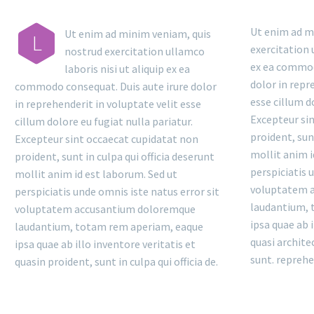
Ut enim ad m
Ut enim ad minim veniam, quis
L
exercitation 
nostrud exercitation ullamco
ex ea commod
laboris nisi ut aliquip ex ea
dolor in repr
commodo consequat. Duis aute irure dolor
esse cillum d
in reprehenderit in voluptate velit esse
Excepteur si
cillum dolore eu fugiat nulla pariatur.
proident, sunt
Excepteur sint occaecat cupidatat non
mollit anim i
proident, sunt in culpa qui officia deserunt
perspiciatis 
mollit anim id est laborum. Sed ut
voluptatem 
perspiciatis unde omnis iste natus error sit
laudantium, 
voluptatem accusantium doloremque
ipsa quae ab i
laudantium, totam rem aperiam, eaque
quasi archite
ipsa quae ab illo inventore veritatis et
sunt. reprehe
quasin proident, sunt in culpa qui officia de.